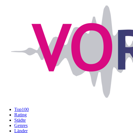
Top100
Rating
Städte
Genres
Länder