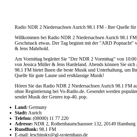
Radio NDR 2 Niedersachsen Aurich 98.1 FM - Ihre Quelle für e
Willkommen bei Radio NDR 2 Niedersachsen Aurich 98.1 FM, Ih
Geschmack etwas. Der Tag beginnt mit der "ARD Popnacht" vo
& Jens Mahrhold.
Am Vormittag begleitet Sie "Der NDR 2 Vormittag" von 10:00 
von Jessica Müller & Jens Hardeland. Abends können Sie sic
98.1 FM bietet Ihnen die beste Musik und Unterhaltung, um Ih
Quelle für gute Laune und erstklassige Musik!
Hören Sie das Radio NDR 2 Niedersachsen Aurich 98.1 FM auf
ohne Registrierung bei Vo-Radio.de. Gesendet werden populä
sendet Musik der Genres top-40, pop.
Land:
Germany
Stadt:
Aurich
Telefon:
(08000) 11 77 220
Adresse:
NDR 2, Rothenbaumchaussee 132, 20149 Hamburg
Rundfunk:
98.1 FM
E-mail: leschinsky@gl-systemhaus.de