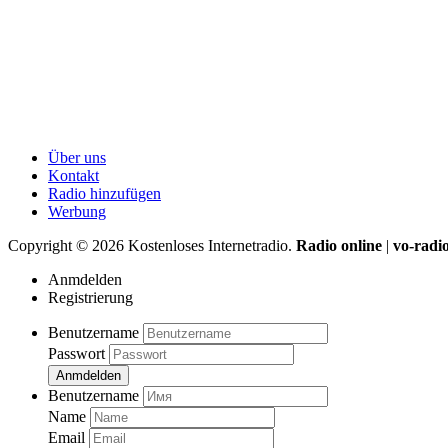
Über uns
Kontakt
Radio hinzufügen
Werbung
Copyright ©
2026
Kostenloses Internetradio.
Radio online
|
vo-radi
Anmdelden
Registrierung
Benutzername
Passwort
Anmdelden
Benutzername
Name
Email