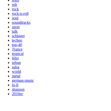
retro
rnb
rock
rock-n-roll
soul
soundtracks
sport
talk
schlager
techno
top-40
Trance
tropical
60er
urban
salsa
world
metal
german-music
lo-fi
shanson
2010er