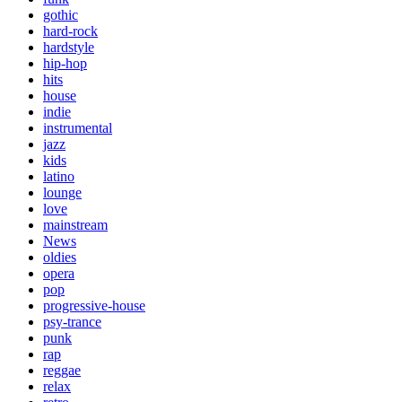
gothic
hard-rock
hardstyle
hip-hop
hits
house
indie
instrumental
jazz
kids
latino
lounge
love
mainstream
News
oldies
opera
pop
progressive-house
psy-trance
punk
rap
reggae
relax