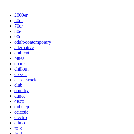
2000er
50er
70er
80er
90er
adult-contemporary
alternative
ambient
blues
charts
chillout
classic
classic-rock
club
country
dance
disco
dubstep
eclectic
electro
ethno
folk
funk