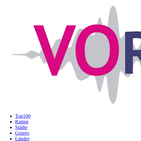
Top100
Rating
Städte
Genres
Länder