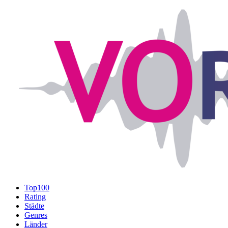
Top100
Rating
Städte
Genres
Länder