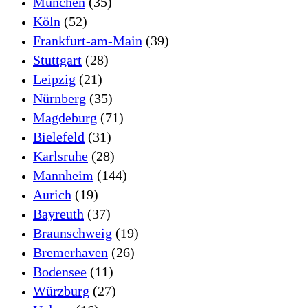
München
(35)
Köln
(52)
Frankfurt-am-Main
(39)
Stuttgart
(28)
Leipzig
(21)
Nürnberg
(35)
Magdeburg
(71)
Bielefeld
(31)
Karlsruhe
(28)
Mannheim
(144)
Aurich
(19)
Bayreuth
(37)
Braunschweig
(19)
Bremerhaven
(26)
Bodensee
(11)
Würzburg
(27)