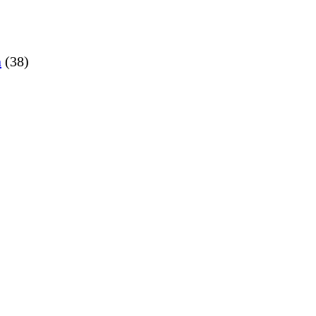
n
(38)