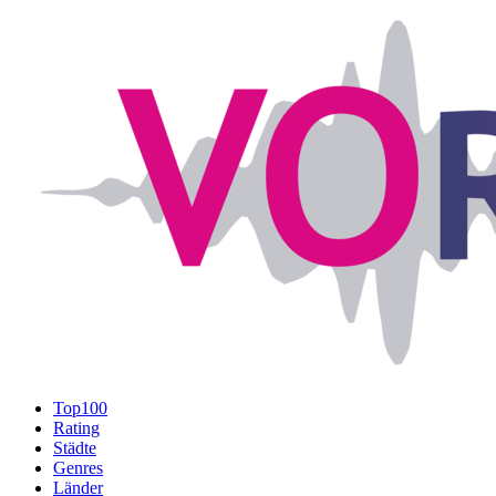
Top100
Rating
Städte
Genres
Länder