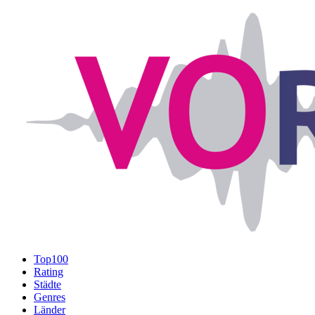
Top100
Rating
Städte
Genres
Länder