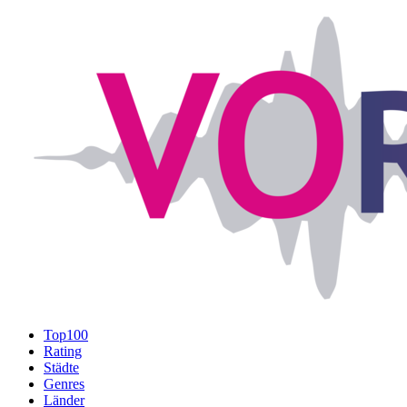
Top100
Rating
Städte
Genres
Länder