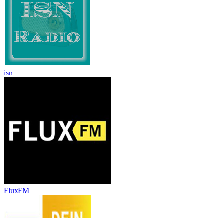
isn
FluxFM