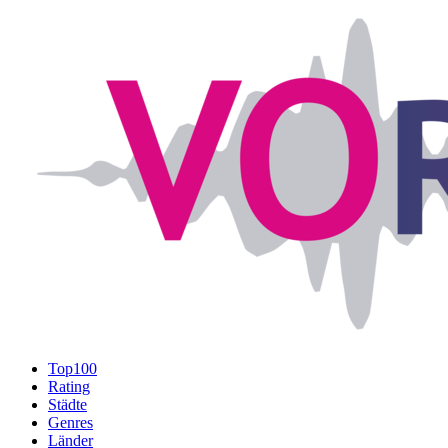
Top100
Rating
Städte
Genres
Länder