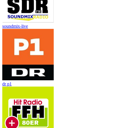
soundmix-live
dr p1