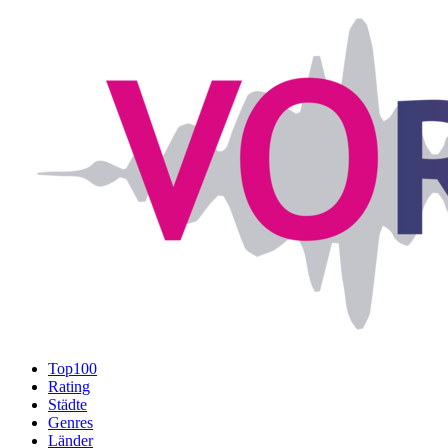
Top100
Rating
Städte
Genres
Länder