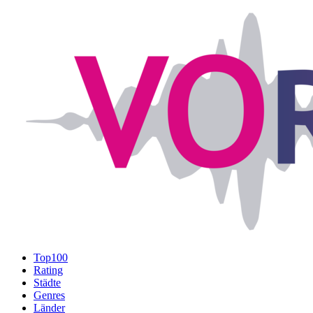
Top100
Rating
Städte
Genres
Länder