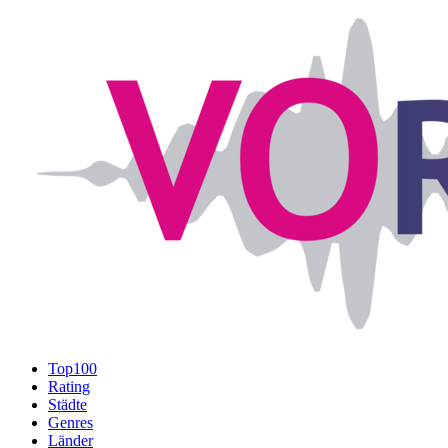
Top100
Rating
Städte
Genres
Länder