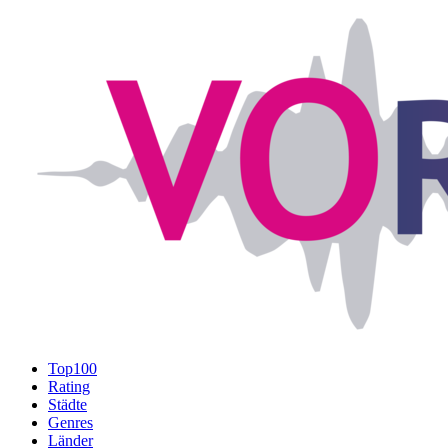
Top100
Rating
Städte
Genres
Länder