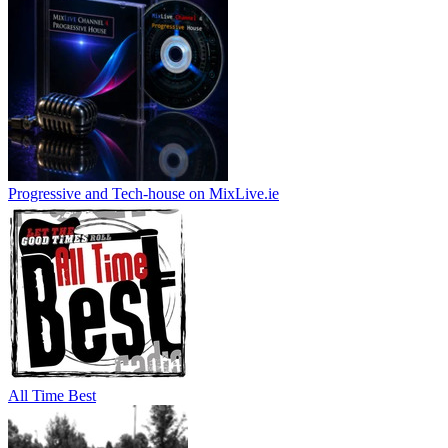
Progressive and Tech-house on MixLive.ie
All Time Best