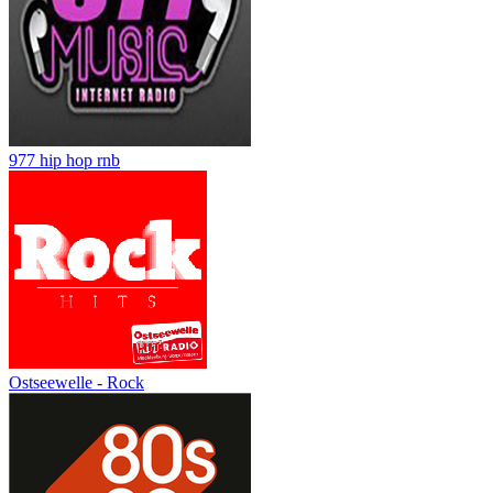
977 hip hop rnb
Ostseewelle - Rock