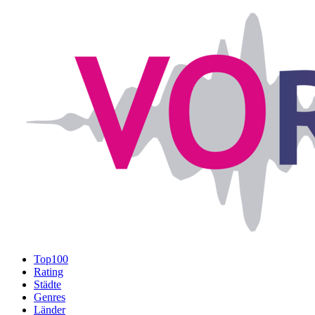
Top100
Rating
Städte
Genres
Länder