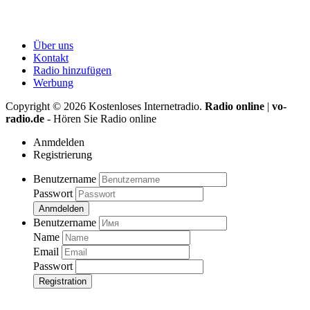
Über uns
Kontakt
Radio hinzufügen
Werbung
Copyright ©
2026
Kostenloses Internetradio.
Radio online
|
vo-
radio.de
- Hören Sie Radio online
Anmdelden
Registrierung
Benutzername
Passwort
Anmdelden
Benutzername
Name
Email
Passwort
Registration