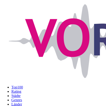
Top100
Rating
Städte
Genres
Länder