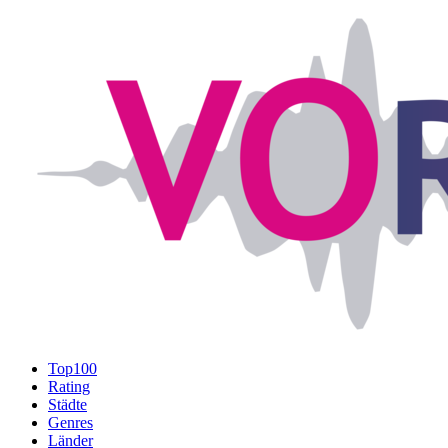
Top100
Rating
Städte
Genres
Länder