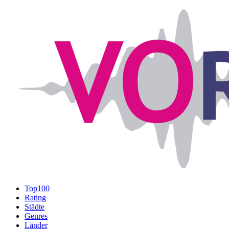
Top100
Rating
Städte
Genres
Länder