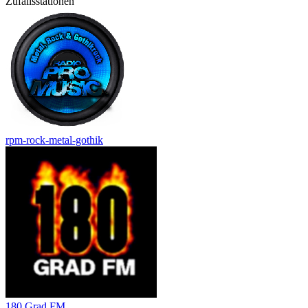
Zufallsstationen
rpm-rock-metal-gothik
180 Grad FM