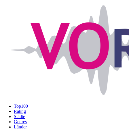
Top100
Rating
Städte
Genres
Länder