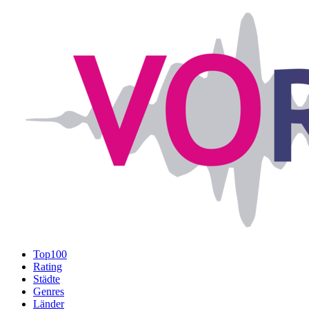
Top100
Rating
Städte
Genres
Länder