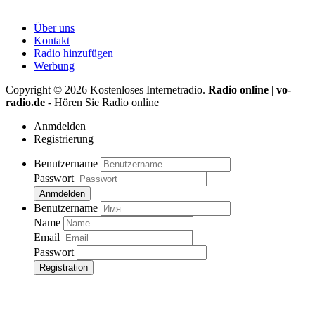
Über uns
Kontakt
Radio hinzufügen
Werbung
Copyright ©
2026
Kostenloses Internetradio.
Radio online
|
vo-
radio.de
- Hören Sie Radio online
Anmdelden
Registrierung
Benutzername
Passwort
Anmdelden
Benutzername
Name
Email
Passwort
Registration