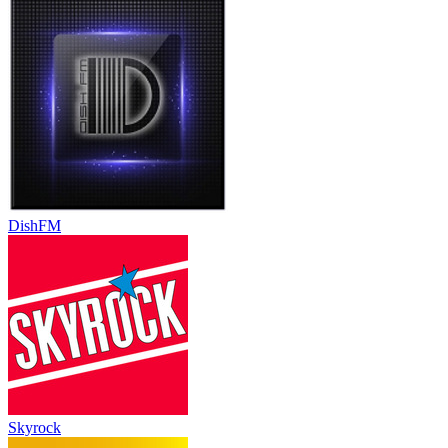
DishFM
Skyrock