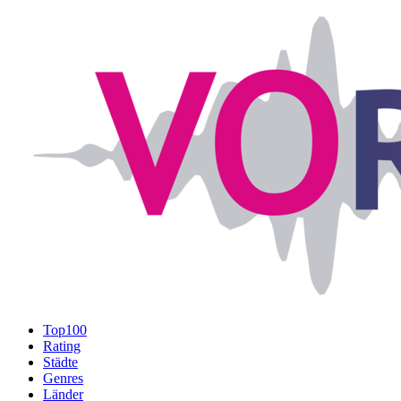
Top100
Rating
Städte
Genres
Länder