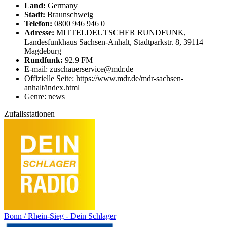
Land:
Germany
Stadt:
Braunschweig
Telefon:
0800 946 946 0
Adresse:
MITTELDEUTSCHER RUNDFUNK,
Landesfunkhaus Sachsen-Anhalt, Stadtparkstr. 8, 39114
Magdeburg
Rundfunk:
92.9 FM
E-mail: zuschauerservice@mdr.de
Offizielle Seite: https://www.mdr.de/mdr-sachsen-
anhalt/index.html
Genre: news
Zufallsstationen
Bonn / Rhein-Sieg - Dein Schlager