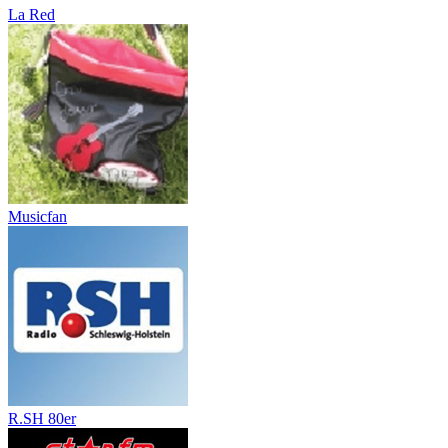
La Red
Musicfan
R.SH 80er