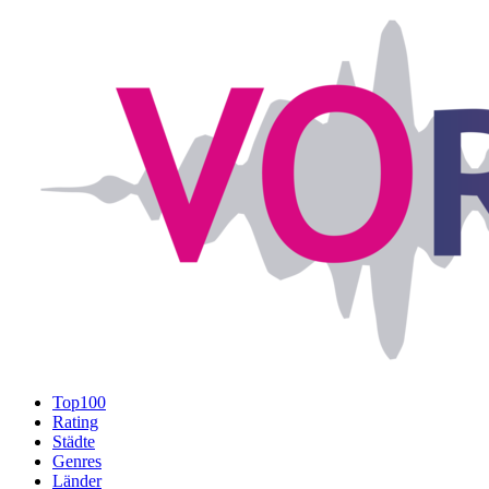
Top100
Rating
Städte
Genres
Länder