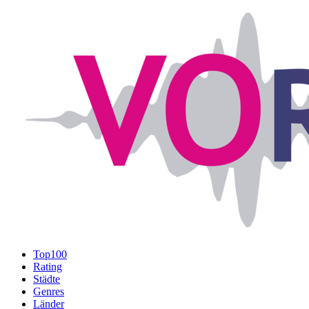
Top100
Rating
Städte
Genres
Länder