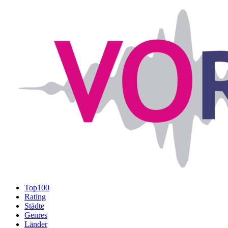
Top100
Rating
Städte
Genres
Länder