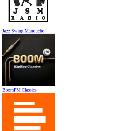
Jazz Swing Manouche
BoomFM Classics