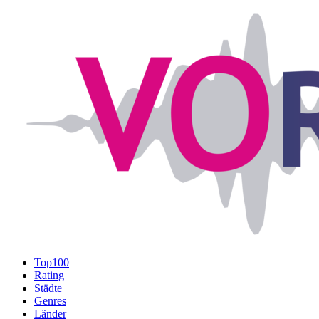
Top100
Rating
Städte
Genres
Länder