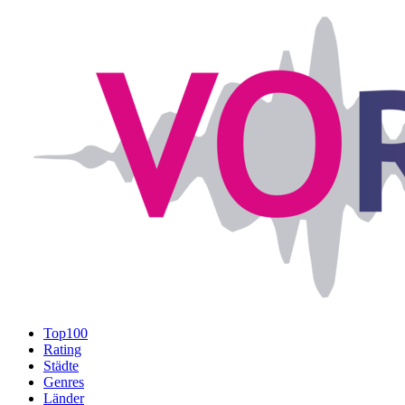
Top100
Rating
Städte
Genres
Länder