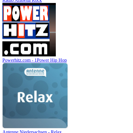
Radio Arabella Rock
Powerhitz.com - 1Power Hip Hop
Antenne Niedersachsen - Relax