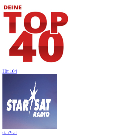
Hit 104
star*sat