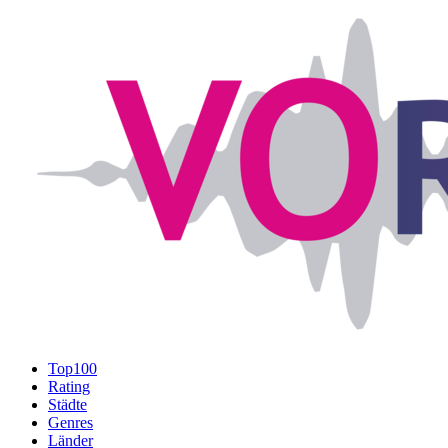
Top100
Rating
Städte
Genres
Länder