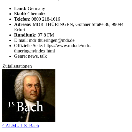
Land:
Germany
Stadt:
Chemnitz
Telefon:
0800 218-1616
Adresse:
MDR THÜRINGEN, Gothaer Straße 36, 99094
Erfurt
Rundfunk:
97.8 FM
E-mail: mdr-thueringen@mdr.de
Offizielle Seite: https://www.mdr.de/mdr-
thueringen/index.html
Genre: news, talk
Zufallsstationen
CALM - J. S. Bach