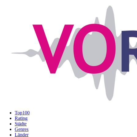
Top100
Rating
Städte
Genres
Länder