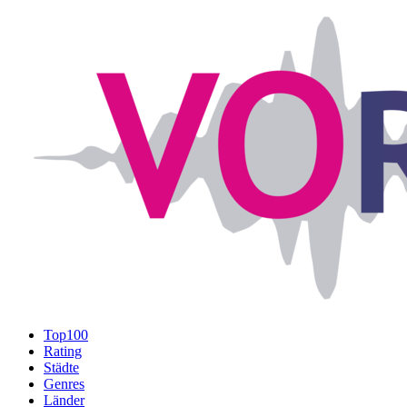
Top100
Rating
Städte
Genres
Länder