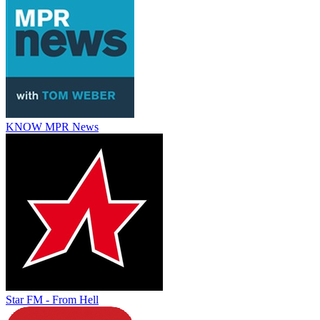
KNOW MPR News
Star FM - From Hell