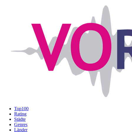
Top100
Rating
Städte
Genres
Länder