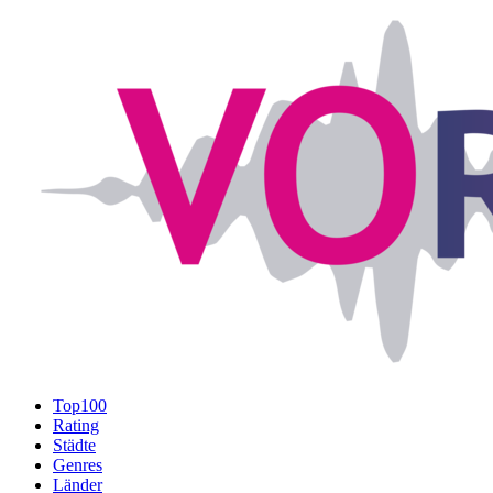
Top100
Rating
Städte
Genres
Länder