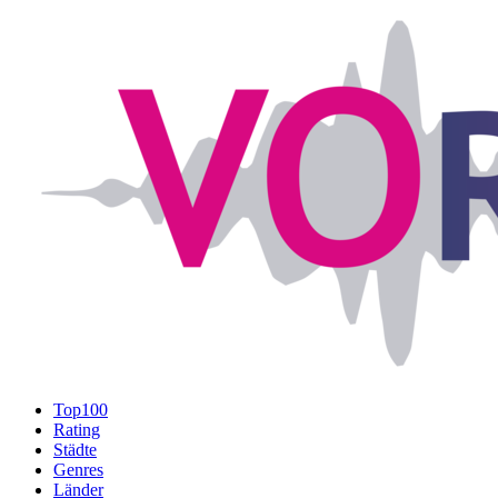
Top100
Rating
Städte
Genres
Länder