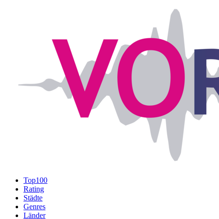
Top100
Rating
Städte
Genres
Länder