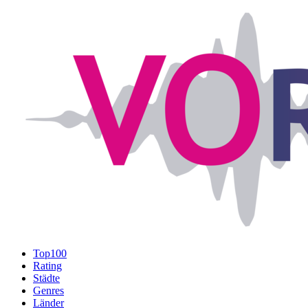
Top100
Rating
Städte
Genres
Länder