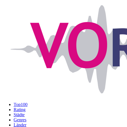
Top100
Rating
Städte
Genres
Länder