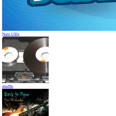
Naxi Ušće
shuffle