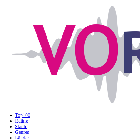
Top100
Rating
Städte
Genres
Länder