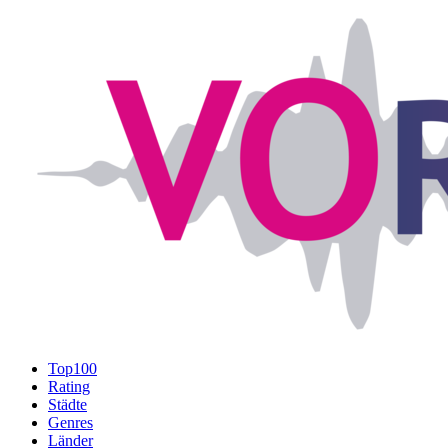
Top100
Rating
Städte
Genres
Länder