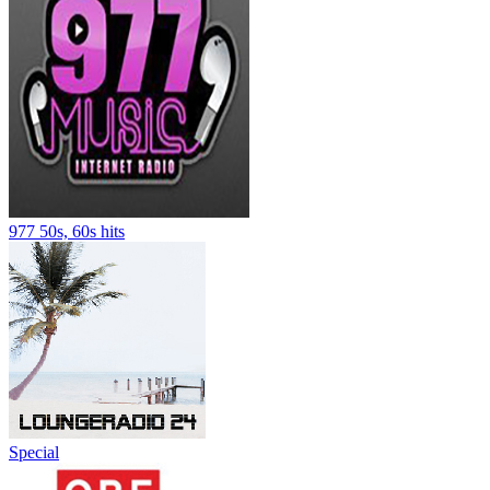
977 50s, 60s hits
Special