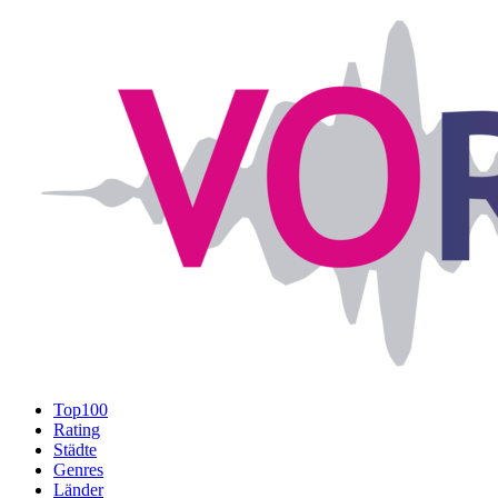
Top100
Rating
Städte
Genres
Länder