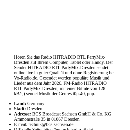
Hören Sie das Radio HITRADIO RTL PartyMix-
Dresden auf Ihrem Computer, Tablet oder Handy. Der
Sender HITRADIO RTL PartyMix-Dresden sendet
online live in guter Qualität und ohne Registrierung bei
Vo-Radio.de. Gesendet werden populäre Musik und
Lieder aus dem Jahr 2026. FM-Radio HITRADIO
RTL PartyMix-Dresden, mit einer Bitrate von 128
kB/s,) sendet Musik der Genres t0p-40, pop.
Land:
Germany
Stadt:
Dresden
Adresse:
BCS Broadcast Sachsen GmbH & Co. KG,
Ammonstraße 35 in 01067 Dresden
E-mail: technik@bcs-sachsen.de
Offizielle Seite: https://www.hitradio-rtl.de/