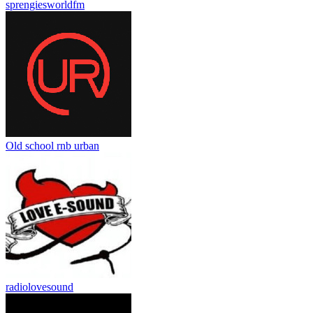
sprengiesworldfm
Old school rnb urban
radiolovesound