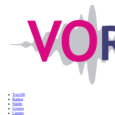
Top100
Rating
Städte
Genres
Länder