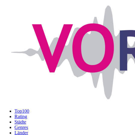
Top100
Rating
Städte
Genres
Länder