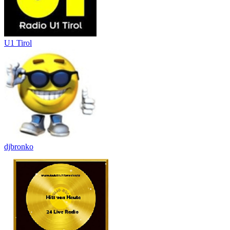
U1 Tirol
djbronko