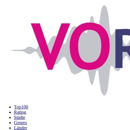
Top100
Rating
Städte
Genres
Länder