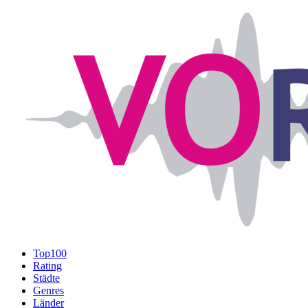
Top100
Rating
Städte
Genres
Länder