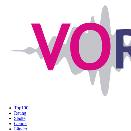
Top100
Rating
Städte
Genres
Länder