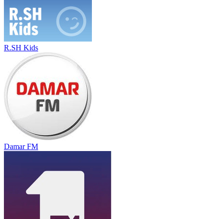
R.SH Kids
Damar FM