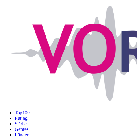
Top100
Rating
Städte
Genres
Länder