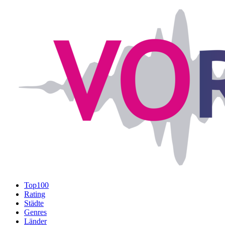
Top100
Rating
Städte
Genres
Länder