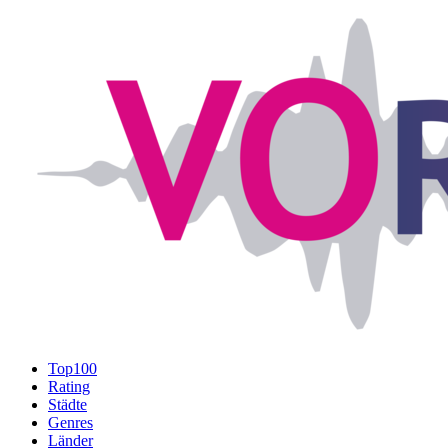
Top100
Rating
Städte
Genres
Länder