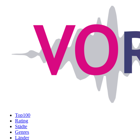
Top100
Rating
Städte
Genres
Länder