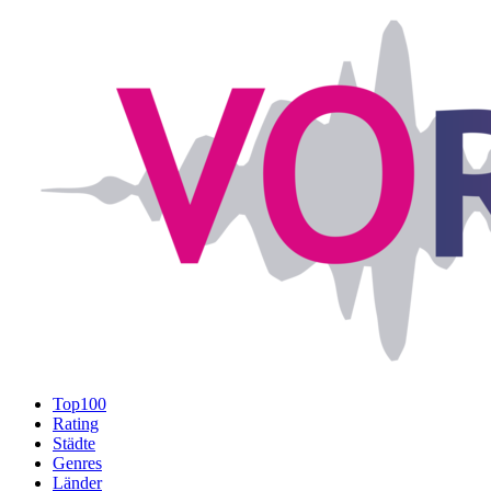
Top100
Rating
Städte
Genres
Länder