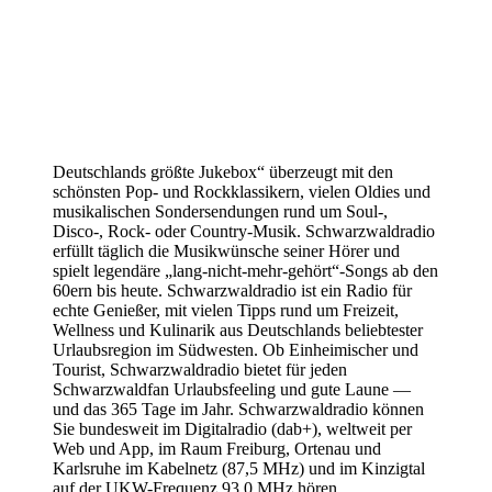
Deutschlands größte Jukebox“ überzeugt mit den
schönsten Pop- und Rockklassikern, vielen Oldies und
musikalischen Sondersendungen rund um Soul-,
Disco-, Rock- oder Country-Musik. Schwarzwaldradio
erfüllt täglich die Musikwünsche seiner Hörer und
spielt legendäre „lang-nicht-mehr-gehört“-Songs ab den
60ern bis heute. Schwarzwaldradio ist ein Radio für
echte Genießer, mit vielen Tipps rund um Freizeit,
Wellness und Kulinarik aus Deutschlands beliebtester
Urlaubsregion im Südwesten. Ob Einheimischer und
Tourist, Schwarzwaldradio bietet für jeden
Schwarzwaldfan Urlaubsfeeling und gute Laune —
und das 365 Tage im Jahr. Schwarzwaldradio können
Sie bundesweit im Digitalradio (dab+), weltweit per
Web und App, im Raum Freiburg, Ortenau und
Karlsruhe im Kabelnetz (87,5 MHz) und im Kinzigtal
auf der UKW-Frequenz 93,0 MHz hören.