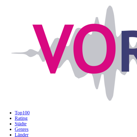
Top100
Rating
Städte
Genres
Länder