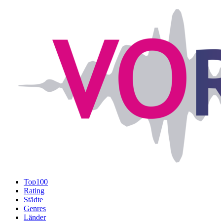
Top100
Rating
Städte
Genres
Länder