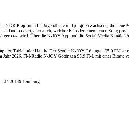
as NDR Programm für Jugendliche und junge Erwachsene, die neue Musi
schland passiert, aber auch, welcher Künstler einen neuen Song produzi
d verpasst wird. Über die N-JOY App und die Social Media Kanäle kön
ter, Tablet oder Handy. Der Sender N-JOY Göttingen 95.9 FM sendet o
 Jahr 2026. FM-Radio N-JOY Göttingen 95.9 FM, mit einer Bitrate vo
- 134 20149 Hamburg