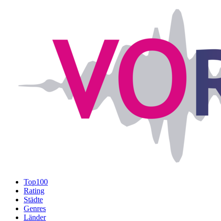
Top100
Rating
Städte
Genres
Länder