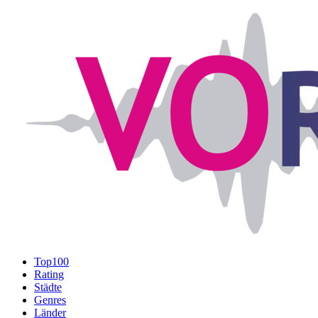
Top100
Rating
Städte
Genres
Länder