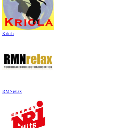
Kriola
RMNrelax